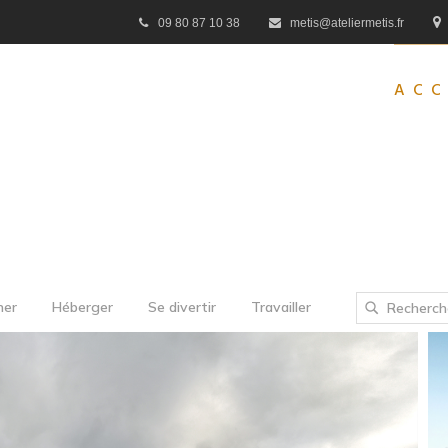
09 80 87 10 38
metis@ateliermetis.fr
ACC
ner
Héberger
Se divertir
Travailler