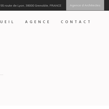
Agence d Architectes
55 route de Lyon, 38000 Grenoble, FRANCE
UEIL
AGENCE
CONTACT