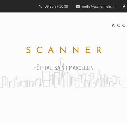
09 80 87 10 38
metis@ateliermetis.fr
ACC
SCANNER
HÔPITAL, SAINT MARCELLIN